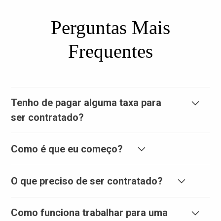
Perguntas Mais
Frequentes
Tenho de pagar alguma taxa para
ser contratado?
Não. Nunca há taxas a serem contratadas pela Companhia
Como é que eu começo?
de Serviços BJ.
Basta enviar-nos um e-mail utilizando o
formulário de
O que preciso de ser contratado?
contacto
. Entraremos em contacto consigo. Ou envie um
e-mail para
recruiter@bjstempservice.com
Um pacote de candidatura preenchido, um currículo, se o
Como funciona trabalhar para uma
tiver, e prova de residência/aptidão para trabalhar nos